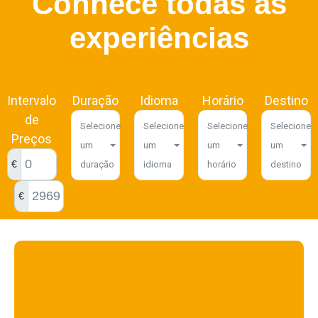
Conhece todas as
experiências
Intervalo
Duração
Idioma
Horário
Destino
de
Selecione
Selecione
Selecione
Selecione
Preços
um
um
um
um
€
duração
idioma
horário
destino
€