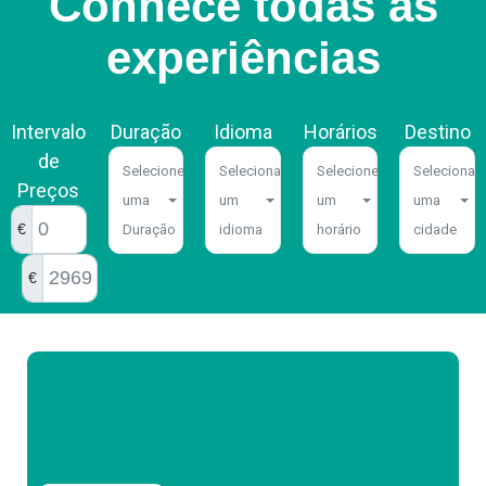
Conhece todas as
experiências
Intervalo
Duração
Idioma
Horários
Destino
de
Selecione
Seleciona
Selecione
Seleciona
Preços
uma
um
um
uma
€
Duração
idioma
horário
cidade
€