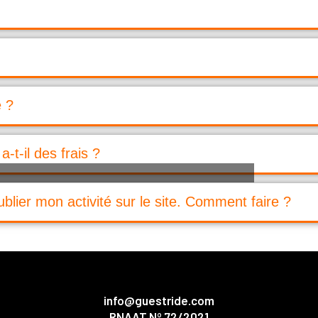
é ?
-t-il des frais ?
publier mon activité sur le site. Comment faire ?
info@guestride.com
RNAAT Nº 72/2021